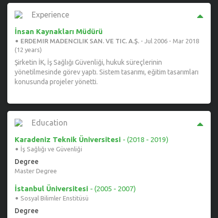
vermekte ve uluslararası bağımsız denetçi görevini
sürdürmektedir.
Experience
İş uyuşmazlıkları, çalışma ilişkileri ve insan kaynakları
İnsan Kaynakları Müdürü
·
alanlarında 2015 yılından bu yana bilirkişi olarak görev yapan
ERDEMIR MADENCILIK SAN. VE TIC. A.Ş.
-
Jul
2006
-
Mar
2018
Lerzan Erkan, Boğaziçi Üniversitesi Yaşamboyu Eğitim Merkezi
(12 years)
(BÜYEM)’de “İnsan Kaynakları Sertifika Programı"
Şirketin İK, İş Sağlığı Güvenliği, hukuk süreçlerinin
eğitmenlerinden biridir.
yönetilmesinde görev yaptı. Sistem tasarımı, eğitim tasarımları
ISO 45001:2018 İSG Yönetim Sistemi IRCA onaylı başdenetçisi
konusunda projeler yönetti.
olan Lerzan Erkan, biri İÜ Sosyal Bilimler Enstitüsü ve diğeri
KTÜ Fen Bilimleri Enstitüsü’nden olmak üzere İK ve İSG
alanlarında iki yüksek lisans derecesine sahiptir.
Education
Karadeniz Teknik Üniversitesi
-
(2018 - 2019)
·
İş Sağlığı ve Güvenliği
Degree
Master Degree
İstanbul Üniversitesi
-
(2005 - 2007)
·
Sosyal Bilimler Enstitüsü
Degree