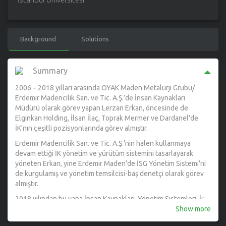
Background
Solutions
Summary
2006 – 2018 yılları arasında OYAK Maden Metalürji Grubu/
Erdemir Madencilik San. ve Tic. A.Ş.’de İnsan Kaynakları
Müdürü olarak görev yapan Lerzan Erkan, öncesinde de
Elginkan Holding, İlsan İlaç, Toprak Mermer ve Dardanel'de
İK'nın çeşitli pozisyonlarında görev almıştır.
Erdemir Madencilik San. ve Tic. A.Ş.’nin halen kullanmaya
devam ettiği İK yönetim ve yürütüm sistemini tasarlayarak
yöneten Erkan, yine Erdemir Maden'de İSG Yönetim Sistemi’ni
de kurgulamış ve yönetim temsilcisi-baş denetçi olarak görev
almıştır.
2018 yılından bu yana İnsan Kaynakları, Yönetim Sistemleri, İş
Sağlığı ve Güvenliği alanlarında farklı sektörlerde danışmanlık
Show more
yapmaktadır. Aynı zamanda çeşitli başlıklarda eğitimler