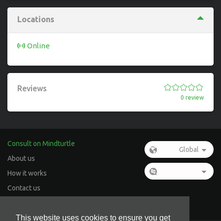
Locations
Online
Reviews
0 review
Consult on Mindturtle
Global
About us
How it works
Contact us
Whatsapp support
This website uses cookies to ensure you get