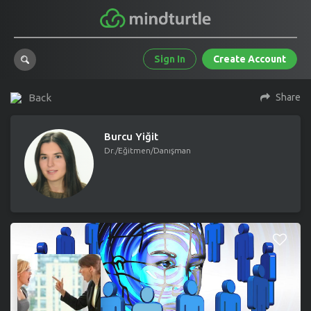
Sign In
Create Account
Back
Share
Burcu Yiğit
Dr./Eğitmen/Danışman